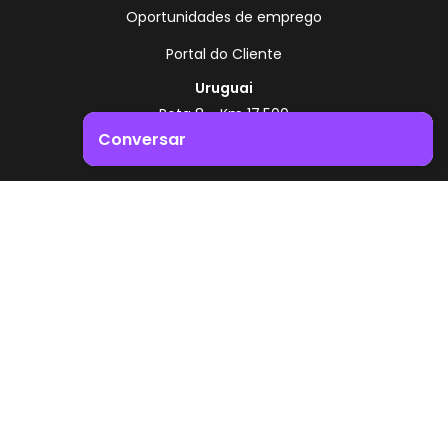
Oportunidades de emprego
Portal do Cliente
Uruguai
Rota 8 - Km 17,500
, Montevidéu - Uruguai
Conversar
+598 2518 2000
Impulsione o crescimento do seu negócio. Entre em
Zonamerica - Número gratuito
contacto connosco!
A partir da Argentina
0800 444 0126
A partir do Brasil
0800 891 8736
PT
© 2026 Zonamerica. Todos os direitos reservados
Políticas de segurança