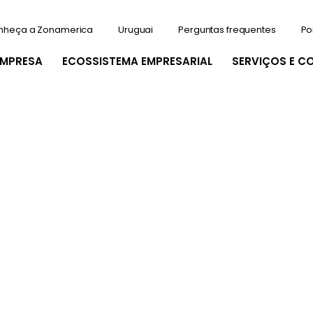
nheça a Zonamerica
Uruguai
Perguntas frequentes
Po
EMPRESA
ECOSSISTEMA EMPRESARIAL
SERVIÇOS E C