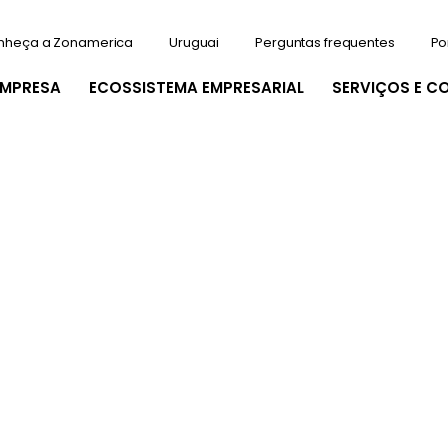
nheça a Zonamerica
Uruguai
Perguntas frequentes
Po
EMPRESA
ECOSSISTEMA EMPRESARIAL
SERVIÇOS E C