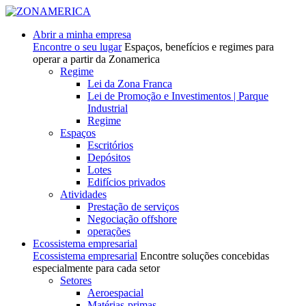
Abrir a minha empresa
Encontre o seu lugar
Espaços, benefícios e regimes para
operar a partir da Zonamerica
Regime
Lei da Zona Franca
Lei de Promoção e Investimentos | Parque
Industrial
Regime
Espaços
Escritórios
Depósitos
Lotes
Edifícios privados
Atividades
Prestação de serviços
Negociação offshore
operações
Ecossistema empresarial
Ecossistema empresarial
Encontre soluções concebidas
especialmente para cada setor
Setores
Aeroespacial
Matérias-primas