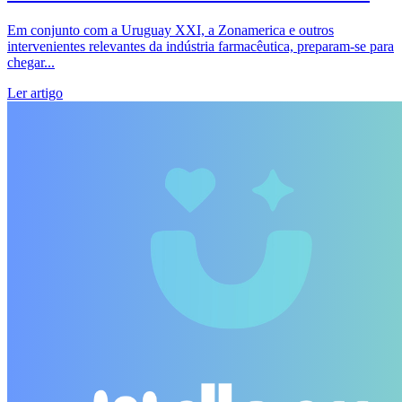
Em conjunto com a Uruguay XXI, a Zonamerica e outros
intervenientes relevantes da indústria farmacêutica, preparam-se para
chegar...
Ler artigo