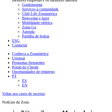
melhores empresas e os melhores talentos
Gastronomia
Serviços à comunidade
Club Life Zonamerica
Bem-estar e lazer
Mobilidade elétrica
Zona Go
Agenda
Partilha de boleia
ESG
Contactar
Conheça a Zonamerica
Uruguai
Perguntas frequentes
Portal do Cliente
Oportunidades de emprego
PT
ES
EN
Voltar aos casos de sucesso
Notícias da Zona