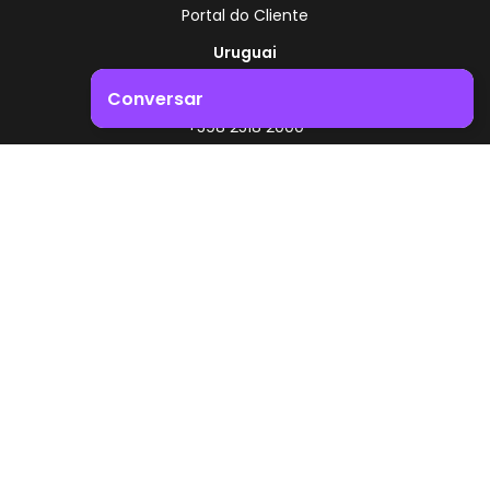
Portal do Cliente
Uruguai
Rota 8 - Km 17,500
Conversar
, Montevidéu - Uruguai
+598 2518 2000
Impulsione o crescimento do seu negócio. Entre em
contacto connosco!
Zonamerica - Número gratuito
A partir da Argentina
0800 444 0126
A partir do Brasil
0800 891 8736
PT
© 2026 Zonamerica. Todos os direitos reservados
Políticas de segurança
Política da Zonamerica