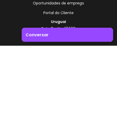
Oportunidades de emprego
Portal do Cliente
Uruguai
Rota 8 - Km 17,500
, Montevidéu - Uruguai
Conversar
+598 2518 2000
Impulsione o crescimento do seu negócio. Entre em
Zonamerica - Número gratuito
contacto connosco!
A partir da Argentina
0800 444 0126
A partir do Brasil
0800 891 8736
PT
© 2026 Zonamerica. Todos os direitos reservados
Políticas de segurança