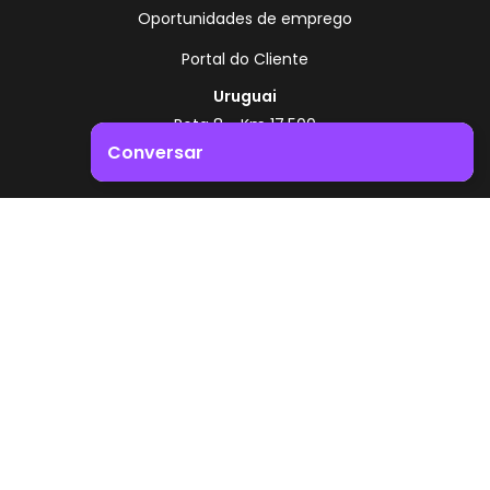
Oportunidades de emprego
Portal do Cliente
Uruguai
Rota 8 - Km 17,500
, Montevidéu - Uruguai
Conversar
+598 2518 2000
Impulsione o crescimento do seu negócio. Entre em
Zonamerica - Número gratuito
contacto connosco!
A partir da Argentina
0800 444 0126
A partir do Brasil
0800 891 8736
PT
© 2026 Zonamerica. Todos os direitos reservados
Políticas de segurança