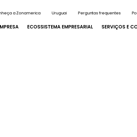
nheça a Zonamerica
Uruguai
Perguntas frequentes
Po
EMPRESA
ECOSSISTEMA EMPRESARIAL
SERVIÇOS E C