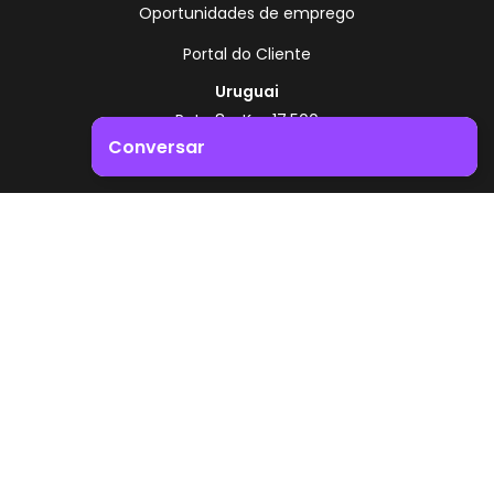
Oportunidades de emprego
Portal do Cliente
Uruguai
Rota 8 - Km 17,500
, Montevidéu - Uruguai
Conversar
+598 2518 2000
Impulsione o crescimento do seu negócio. Entre em
Zonamerica - Número gratuito
contacto connosco!
A partir da Argentina
0800 444 0126
A partir do Brasil
0800 891 8736
PT
© 2026 Zonamerica. Todos os direitos reservados
Políticas de segurança