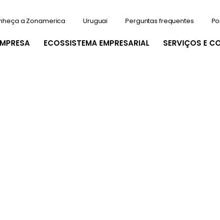
nheça a Zonamerica
Uruguai
Perguntas frequentes
Po
EMPRESA
ECOSSISTEMA EMPRESARIAL
SERVIÇOS E C