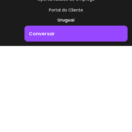
Portal do Cliente
Uruguai
Rota 8 - Km 17,500
Conversar
, Montevidéu - Uruguai
+598 2518 2000
Impulsione o crescimento do seu negócio. Entre em
contacto connosco!
Zonamerica - Número gratuito
A partir da Argentina
0800 444 0126
A partir do Brasil
0800 891 8736
PT
© 2026 Zonamerica. Todos os direitos reservados
Políticas de segurança
Política da Zonamerica