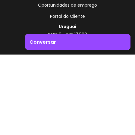
Oportunidades de emprego
Portal do Cliente
Uruguai
Rota 8 - Km 17,500
, Montevidéu - Uruguai
Conversar
+598 2518 2000
Impulsione o crescimento do seu negócio. Entre em
Zonamerica - Número gratuito
contacto connosco!
A partir da Argentina
0800 444 0126
A partir do Brasil
0800 891 8736
PT
© 2026 Zonamerica. Todos os direitos reservados
Políticas de segurança