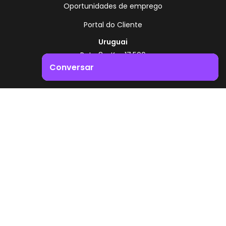
Oportunidades de emprego
Portal do Cliente
Uruguai
Rota 8 - Km 17,500
, Montevidéu - Uruguai
Conversar
+598 2518 2000
Impulsione o crescimento do seu negócio. Entre em
Zonamerica - Número gratuito
contacto connosco!
A partir da Argentina
0800 444 0126
A partir do Brasil
0800 891 8736
PT
© 2026 Zonamerica. Todos os direitos reservados
Políticas de segurança