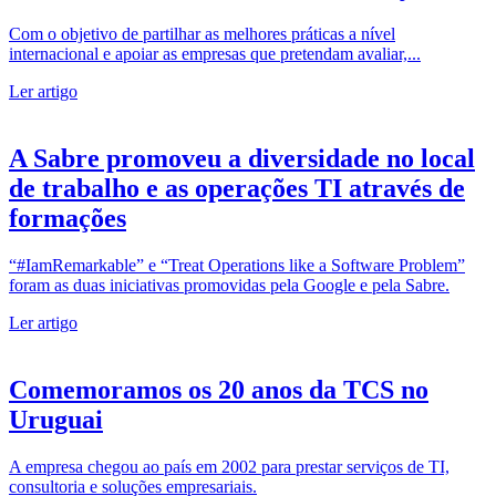
Com o objetivo de partilhar as melhores práticas a nível
internacional e apoiar as empresas que pretendam avaliar,...
Ler artigo
A Sabre promoveu a diversidade no local
de trabalho e as operações TI através de
formações
“#IamRemarkable” e “Treat Operations like a Software Problem”
foram as duas iniciativas promovidas pela Google e pela Sabre.
Ler artigo
Comemoramos os 20 anos da TCS no
Uruguai
A empresa chegou ao país em 2002 para prestar serviços de TI,
consultoria e soluções empresariais.