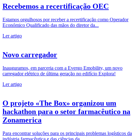
Recebemos a recertificação OEC
Estamos orgulhosos por receber a recertificação como Operador
Económico Qualificado das mãos do diretor da...
Ler artigo
Novo carregador
Inauguramos, em parceria com a Evergo Emobility, um novo
carregador elétrico de última geração no edifício Explora!
Ler artigo
O projeto «The Box» organizou um
hackathon para o setor farmacêutico na
Zonamerica
Para encontrar soluções para os principais problemas logísticos da
indústria farmacêutica e das ciências da...