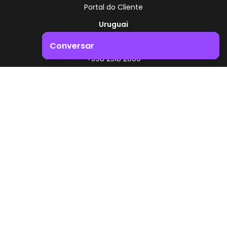
Portal do Cliente
Uruguai
Rota 8 - Km 17,500
Conversar
, Montevidéu - Uruguai
+598 2518 2000
Impulsione o crescimento do seu negócio. Entre em
contacto connosco!
Zonamerica - Número gratuito
A partir da Argentina
0800 444 0126
A partir do Brasil
0800 891 8736
PT
© 2026 Zonamerica. Todos os direitos reservados
Políticas de segurança
Política da Zonamerica