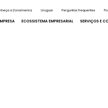
nheça a Zonamerica
Uruguai
Perguntas frequentes
Po
EMPRESA
ECOSSISTEMA EMPRESARIAL
SERVIÇOS E C