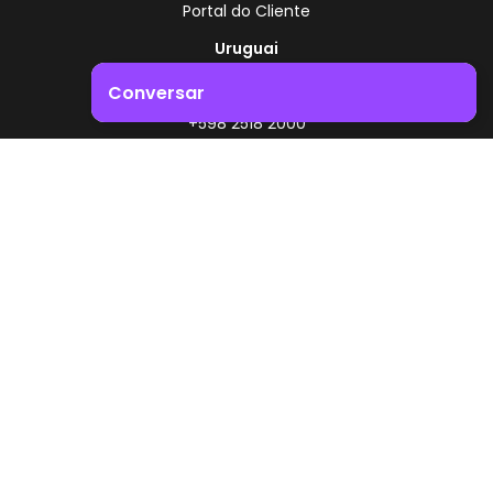
Portal do Cliente
Uruguai
Rota 8 - Km 17,500
Conversar
, Montevidéu - Uruguai
+598 2518 2000
Impulsione o crescimento do seu negócio. Entre em
contacto connosco!
Zonamerica - Número gratuito
A partir da Argentina
0800 444 0126
A partir do Brasil
0800 891 8736
PT
© 2026 Zonamerica. Todos os direitos reservados
Políticas de segurança
Política da Zonamerica