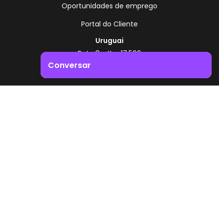
Oportunidades de emprego
Portal do Cliente
Uruguai
Rota 8 - Km 17,500
, Montevidéu - Uruguai
Conversar
+598 2518 2000
Impulsione o crescimento do seu negócio. Entre em
Zonamerica - Número gratuito
contacto connosco!
A partir da Argentina
0800 444 0126
A partir do Brasil
0800 891 8736
PT
© 2026 Zonamerica. Todos os direitos reservados
Políticas de segurança