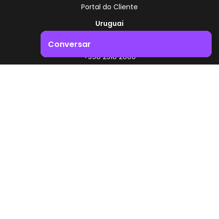
Portal do Cliente
Uruguai
Rota 8 - Km 17,500
Conversar
, Montevidéu - Uruguai
+598 2518 2000
Impulsione o crescimento do seu negócio. Entre em
contacto connosco!
Zonamerica - Número gratuito
A partir da Argentina
0800 444 0126
A partir do Brasil
0800 891 8736
PT
© 2026 Zonamerica. Todos os direitos reservados
Políticas de segurança
Política da Zonamerica