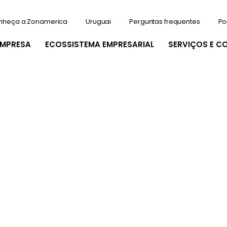
nheça a Zonamerica
Uruguai
Perguntas frequentes
Po
EMPRESA
ECOSSISTEMA EMPRESARIAL
SERVIÇOS E C