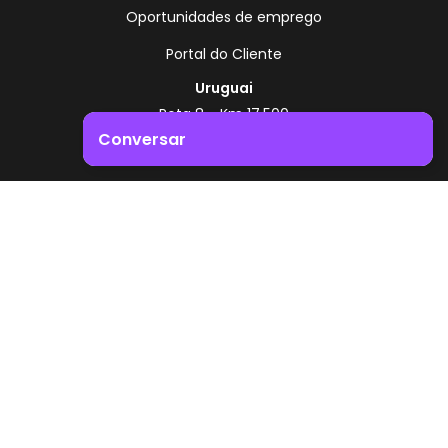
Oportunidades de emprego
Portal do Cliente
Uruguai
Rota 8 - Km 17,500
, Montevidéu - Uruguai
Conversar
+598 2518 2000
Impulsione o crescimento do seu negócio. Entre em
Zonamerica - Número gratuito
contacto connosco!
A partir da Argentina
0800 444 0126
A partir do Brasil
0800 891 8736
PT
© 2026 Zonamerica. Todos os direitos reservados
Políticas de segurança