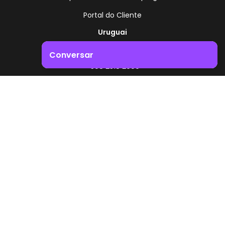
Portal do Cliente
Uruguai
Rota 8 - Km 17,500
Conversar
, Montevidéu - Uruguai
+598 2518 2000
Impulsione o crescimento do seu negócio. Entre em
contacto connosco!
Zonamerica - Número gratuito
A partir da Argentina
0800 444 0126
A partir do Brasil
0800 891 8736
PT
© 2026 Zonamerica. Todos os direitos reservados
Políticas de segurança
Política da Zonamerica