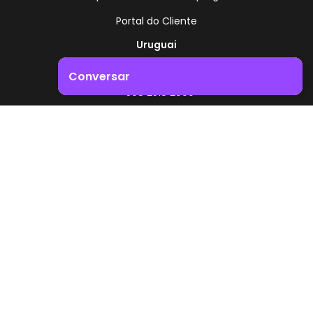
Portal do Cliente
Uruguai
Rota 8 - Km 17,500
Conversar
, Montevidéu - Uruguai
+598 2518 2000
Impulsione o crescimento do seu negócio. Entre em
contacto connosco!
Zonamerica - Número gratuito
A partir da Argentina
0800 444 0126
A partir do Brasil
0800 891 8736
PT
© 2026 Zonamerica. Todos os direitos reservados
Políticas de segurança
Política da Zonamerica