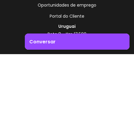
Oportunidades de emprego
Portal do Cliente
Uruguai
Rota 8 - Km 17,500
, Montevidéu - Uruguai
Conversar
+598 2518 2000
Impulsione o crescimento do seu negócio. Entre em
Zonamerica - Número gratuito
contacto connosco!
A partir da Argentina
0800 444 0126
A partir do Brasil
0800 891 8736
PT
© 2026 Zonamerica. Todos os direitos reservados
Políticas de segurança