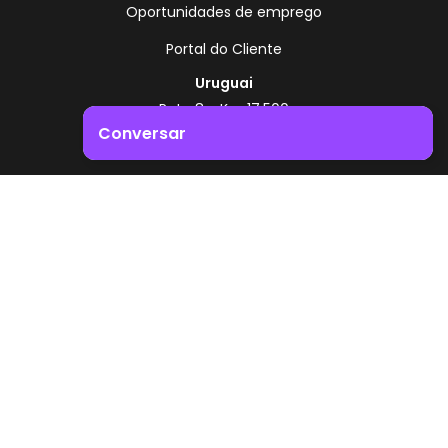
Oportunidades de emprego
Portal do Cliente
Uruguai
Rota 8 - Km 17,500
, Montevidéu - Uruguai
Conversar
+598 2518 2000
Impulsione o crescimento do seu negócio. Entre em
Zonamerica - Número gratuito
contacto connosco!
A partir da Argentina
0800 444 0126
A partir do Brasil
0800 891 8736
PT
© 2026 Zonamerica. Todos os direitos reservados
Políticas de segurança