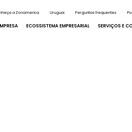
nheça a Zonamerica
Uruguai
Perguntas frequentes
Po
EMPRESA
ECOSSISTEMA EMPRESARIAL
SERVIÇOS E C