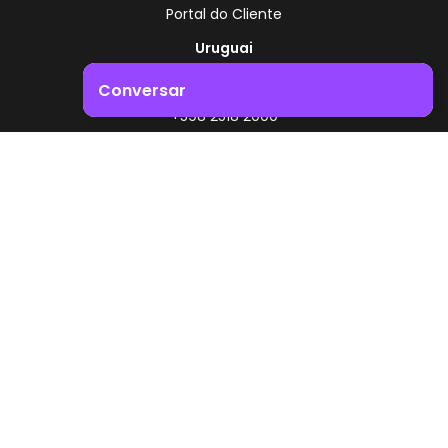
Portal do Cliente
Uruguai
Rota 8 - Km 17,500
Conversar
, Montevidéu - Uruguai
+598 2518 2000
Impulsione o crescimento do seu negócio. Entre em
contacto connosco!
Zonamerica - Número gratuito
A partir da Argentina
0800 444 0126
A partir do Brasil
0800 891 8736
PT
© 2026 Zonamerica. Todos os direitos reservados
Políticas de segurança
Política da Zonamerica