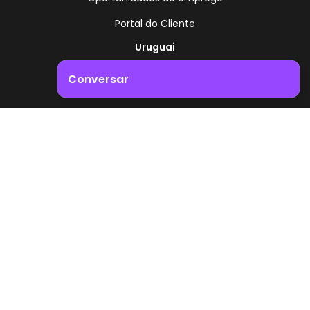
Portal do Cliente
Uruguai
Rota 8 - Km 17,500
Conversar
, Montevidéu - Uruguai
+598 2518 2000
Impulsione o crescimento do seu negócio. Entre em
contacto connosco!
Zonamerica - Número gratuito
A partir da Argentina
0800 444 0126
A partir do Brasil
0800 891 8736
PT
© 2026 Zonamerica. Todos os direitos reservados
Políticas de segurança
Política da Zonamerica