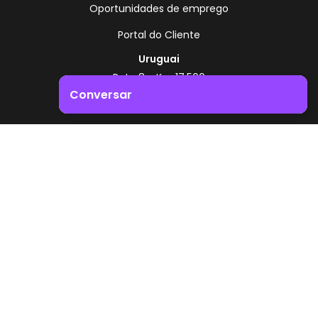
Oportunidades de emprego
Portal do Cliente
Uruguai
Rota 8 - Km 17,500
, Montevidéu - Uruguai
Conversar
+598 2518 2000
Impulsione o crescimento do seu negócio. Entre em
Zonamerica - Número gratuito
contacto connosco!
A partir da Argentina
0800 444 0126
A partir do Brasil
0800 891 8736
PT
© 2026 Zonamerica. Todos os direitos reservados
Políticas de segurança