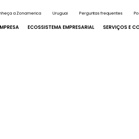
nheça a Zonamerica
Uruguai
Perguntas frequentes
Po
EMPRESA
ECOSSISTEMA EMPRESARIAL
SERVIÇOS E C