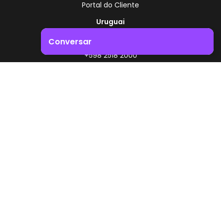
Portal do Cliente
Uruguai
Rota 8 - Km 17,500
Conversar
, Montevidéu - Uruguai
+598 2518 2000
Impulsione o crescimento do seu negócio. Entre em
contacto connosco!
Zonamerica - Número gratuito
A partir da Argentina
0800 444 0126
A partir do Brasil
0800 891 8736
PT
© 2026 Zonamerica. Todos os direitos reservados
Políticas de segurança
Política da Zonamerica