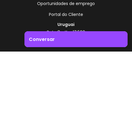
Oportunidades de emprego
Portal do Cliente
Uruguai
Rota 8 - Km 17,500
, Montevidéu - Uruguai
Conversar
+598 2518 2000
Impulsione o crescimento do seu negócio. Entre em
Zonamerica - Número gratuito
contacto connosco!
A partir da Argentina
0800 444 0126
A partir do Brasil
0800 891 8736
PT
© 2026 Zonamerica. Todos os direitos reservados
Políticas de segurança