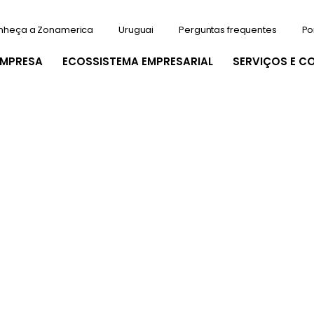
nheça a Zonamerica
Uruguai
Perguntas frequentes
Po
EMPRESA
ECOSSISTEMA EMPRESARIAL
SERVIÇOS E C