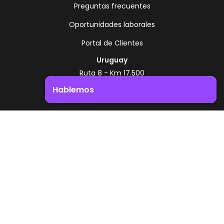
Preguntas frecuentes
Oportunidades laborales
Portal de Clientes
Uruguay
Ruta 8 - Km 17.500
Montevideo - Uruguay
Hablemos
+598 2518 2000
Impulsá el crecimiento de tu negocio. ¡Contactanos!
Zonamerica Toll Free
Desde Argentina
0800 444 0126
Desde Brasil
0800 891 8736
ES
© 2026 Zonamerica. Todos los derechos
reservados