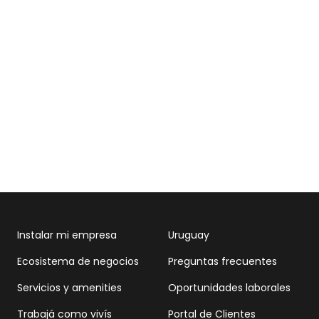
Instalar mi empresa
Uruguay
Ecosistema de negocios
Preguntas frecuentes
Servicios y amenities
Oportunidades laborales
Trabajá como vivís
Portal de Clientes