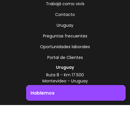
Trabajá como vivís
Contacto
Uruguay
Preguntas frecuentes
Oportunidades laborales
Portal de Clientes
Uruguay
Ruta 8 - Km 17.500
Montevideo - Uruguay
+598 2518 2000
Hablemos
Zonamerica Toll Free
Impulsá el crecimiento de tu negocio. ¡Contactanos!
Desde Argentina
0800 444 0126
Desde Brasil
0800 891 8736