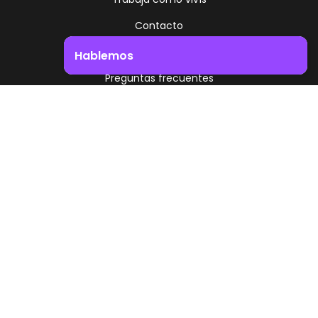
Contacto
Uruguay
Hablemos
Preguntas frecuentes
Impulsá el crecimiento de tu negocio. ¡Contactanos!
Oportunidades laborales
Portal de Clientes
Uruguay
Ruta 8 - Km 17.500
Montevideo - Uruguay
+598 2518 2000
Zonamerica Toll Free
Desde Argentina
0800 444 0126
Desde Brasil
0800 891 8736