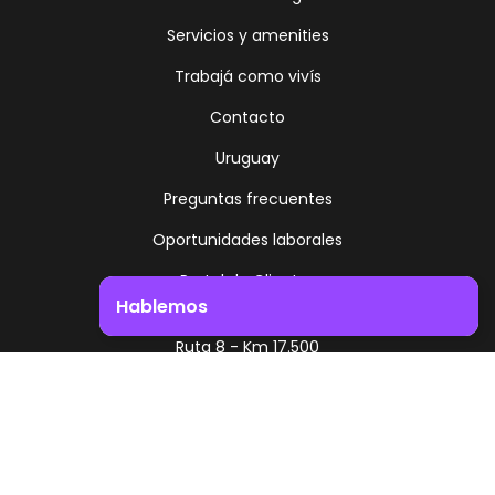
Servicios y amenities
Trabajá como vivís
Contacto
Uruguay
Preguntas frecuentes
Oportunidades laborales
Portal de Clientes
Hablemos
Uruguay
Ruta 8 - Km 17.500
Impulsá el crecimiento de tu negocio. ¡Contactanos!
Montevideo - Uruguay
+598 2518 2000
Zonamerica Toll Free
Desde Argentina
0800 444 0126