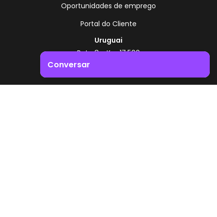
Oportunidades de emprego
Portal do Cliente
Uruguai
Rota 8 - Km 17,500
, Montevidéu - Uruguai
Conversar
+598 2518 2000
Impulsione o crescimento do seu negócio. Entre em
Zonamerica - Número gratuito
contacto connosco!
A partir da Argentina
0800 444 0126
A partir do Brasil
0800 891 8736
PT
© 2026 Zonamerica. Todos os direitos reservados
Políticas de segurança