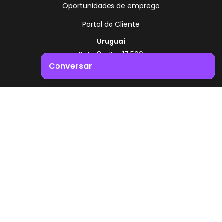
Oportunidades de emprego
Portal do Cliente
Uruguai
Rota 8 - Km 17,500
, Montevidéu - Uruguai
Conversar
+598 2518 2000
Impulsione o crescimento do seu negócio. Entre em
Zonamerica - Número gratuito
contacto connosco!
A partir da Argentina
0800 444 0126
A partir do Brasil
0800 891 8736
PT
© 2026 Zonamerica. Todos os direitos reservados
Políticas de segurança