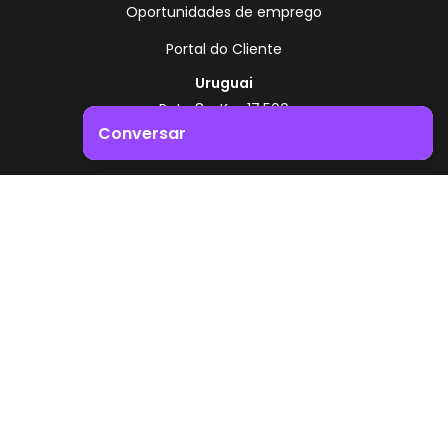
Oportunidades de emprego
Portal do Cliente
Uruguai
Rota 8 - Km 17,500
, Montevidéu - Uruguai
Conversar
+598 2518 2000
Impulsione o crescimento do seu negócio. Entre em
Zonamerica - Número gratuito
contacto connosco!
A partir da Argentina
0800 444 0126
A partir do Brasil
0800 891 8736
PT
© 2026 Zonamerica. Todos os direitos reservados
Políticas de segurança