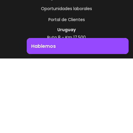
Oportunidades laborales
Portal de Clientes
Uruguay
Ruta 8 - Km 17.500
Montevideo - Uruguay
Hablemos
+598 2518 2000
Impulsá el crecimiento de tu negocio. ¡Contactanos!
Zonamerica Toll Free
Desde Argentina
0800 444 0126
Desde Brasil
0800 891 8736
ES
© 2026 Zonamerica. Todos los derechos
reservados