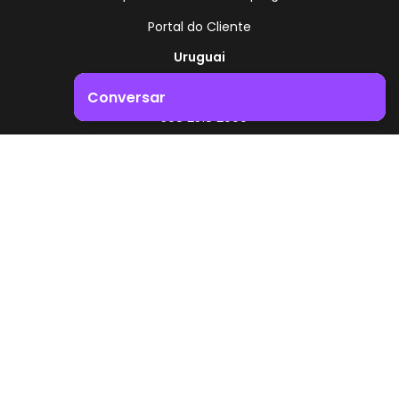
Portal do Cliente
Uruguai
Rota 8 - Km 17,500
Conversar
, Montevidéu - Uruguai
+598 2518 2000
Impulsione o crescimento do seu negócio. Entre em
contacto connosco!
Zonamerica - Número gratuito
A partir da Argentina
0800 444 0126
A partir do Brasil
0800 891 8736
PT
© 2026 Zonamerica. Todos os direitos reservados
Políticas de segurança
Política da Zonamerica