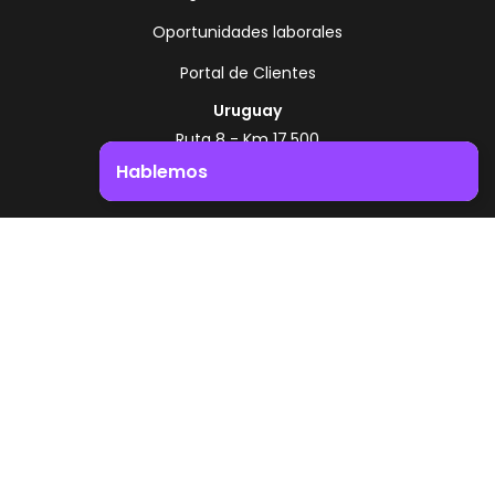
Oportunidades laborales
Portal de Clientes
Uruguay
Ruta 8 - Km 17.500
Montevideo - Uruguay
Hablemos
+598 2518 2000
Impulsá el crecimiento de tu negocio. ¡Contactanos!
Zonamerica Toll Free
Desde Argentina
0800 444 0126
Desde Brasil
0800 891 8736
ES
© 2026 Zonamerica. Todos los derechos
reservados