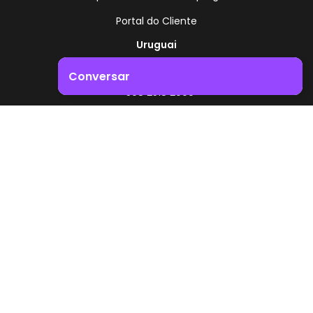
Portal do Cliente
Uruguai
Rota 8 - Km 17,500
Conversar
, Montevidéu - Uruguai
+598 2518 2000
Impulsione o crescimento do seu negócio. Entre em
contacto connosco!
Zonamerica - Número gratuito
A partir da Argentina
0800 444 0126
A partir do Brasil
0800 891 8736
PT
© 2026 Zonamerica. Todos os direitos reservados
Políticas de segurança
Política da Zonamerica