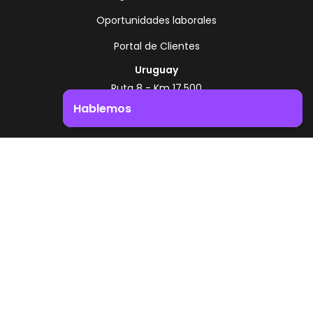
Oportunidades laborales
Portal de Clientes
Uruguay
Ruta 8 - Km 17.500
Montevideo - Uruguay
Hablemos
+598 2518 2000
Impulsá el crecimiento de tu negocio. ¡Contactanos!
Zonamerica Toll Free
Desde Argentina
0800 444 0126
Desde Brasil
0800 891 8736
ES
© 2026 Zonamerica. Todos los derechos
reservados