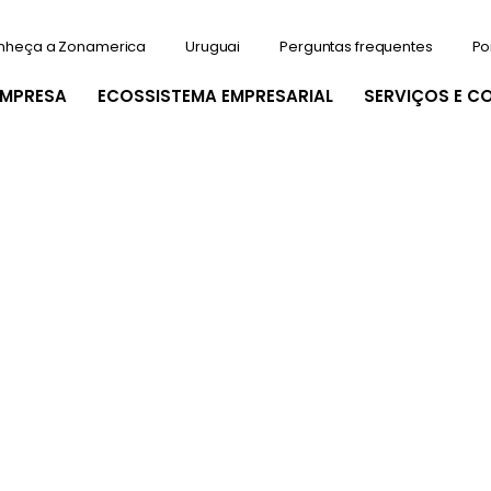
nheça a Zonamerica
Uruguai
Perguntas frequentes
Po
EMPRESA
ECOSSISTEMA EMPRESARIAL
SERVIÇOS E C