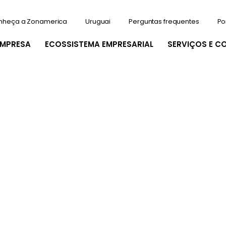
nheça a Zonamerica
Uruguai
Perguntas frequentes
Po
EMPRESA
ECOSSISTEMA EMPRESARIAL
SERVIÇOS E C