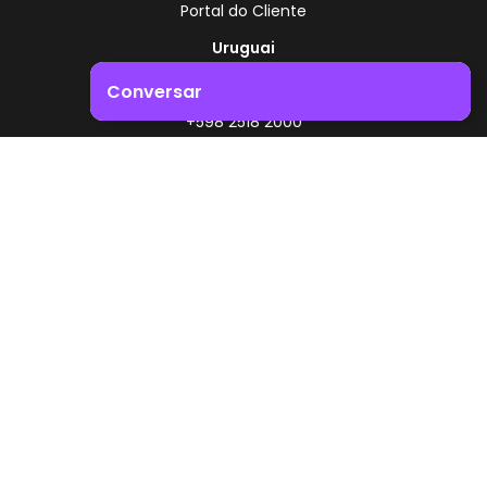
Portal do Cliente
Uruguai
Rota 8 - Km 17,500
Conversar
, Montevidéu - Uruguai
+598 2518 2000
Impulsione o crescimento do seu negócio. Entre em
contacto connosco!
Zonamerica - Número gratuito
A partir da Argentina
0800 444 0126
A partir do Brasil
0800 891 8736
PT
© 2026 Zonamerica. Todos os direitos reservados
Políticas de segurança
Política da Zonamerica