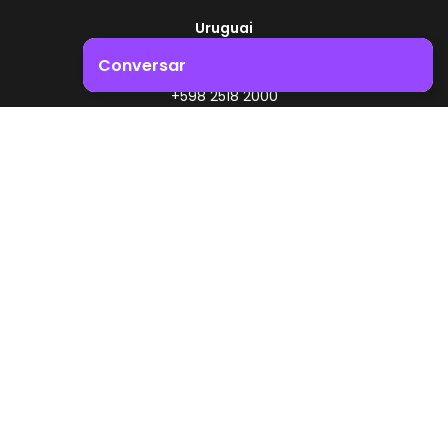
Uruguai
Rota 8 - Km 17,500
Conversar
, Montevidéu - Uruguai
+598 2518 2000
Impulsione o crescimento do seu negócio. Entre em
contacto connosco!
Zonamerica - Número gratuito
A partir da Argentina
0800 444 0126
A partir do Brasil
0800 891 8736
PT
© 2026 Zonamerica. Todos os direitos reservados
Políticas de segurança
Política da Zonamerica